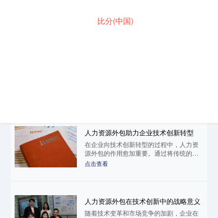
在当今的科技驱动型经济中，技术创新是
企业保持竞争力的核心。而人力资源外包
比分(中国)
正逐渐成为支持技术创新的重要策略。企
点击查看
业通过外包人力资源职能，能够将更多的
精力和资源投入到技术创新中，迅速响应
市场变化。首先，人力资源外包为企业提
供了灵活的人员配置，帮助
人力资源外包如何推动技术创新发展
技术创新作为企业发展的驱动力，离不开
高效的人力资源管理。在这个背景下，人
力资源外包成为推动技术创新发展的重要
点击查看
工具。通过人力资源外包，企业能够获得
更灵活的人员管理模式，有效降低招聘和
管理技术人才的难度。首先，人力资源外
包能够帮助企业在技术创新
人力资源外包助力企业技术创新转型
在企业向技术创新转型的过程中，人力资
源外包的作用愈加重要。通过将传统的人
力资源管理职能外包给专业公司，企业能
点击查看
够更加专注于创新核心，尤其是在技术研
发和项目开发方面。技术创新要求企业具
备足够的技术储备和人才资源，然而获取
这些资源并非易事。通过人
人力资源外包在技术创新中的战略意义
随着技术变革和市场竞争的加剧，企业在