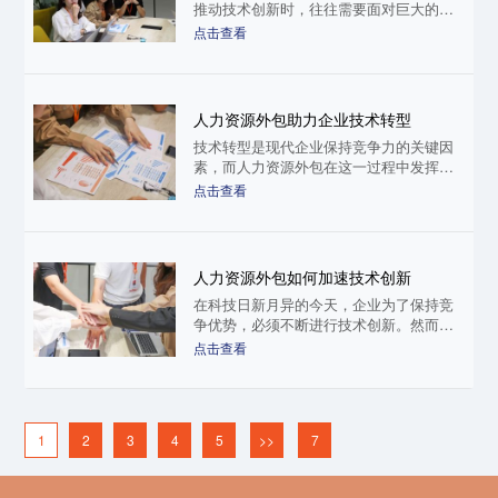
推动技术创新时，往往需要面对巨大的人
才管理和资源分配压力。在这一背景下，
点击查看
人力资源外包作为一种战略性管理方式，
为企业的技术创新提供了不可替代的支
持。首先，企业通过人力资源外包可以快
速获取关键的技术人才，尤其
人力资源外包助力企业技术转型
技术转型是现代企业保持竞争力的关键因
素，而人力资源外包在这一过程中发挥了
重要的支持作用。对于那些希望通过技术
点击查看
创新提升竞争力的企业来说，选择人力资
源外包无疑是一项明智的决策。首先，企
业在进行技术转型时，通常需要具备跨学
科、多领域的技术人才。然
人力资源外包如何加速技术创新
在科技日新月异的今天，企业为了保持竞
争优势，必须不断进行技术创新。然而，
技术创新不仅仅依赖于先进的设备和技
点击查看
术，更需要具备强大的人才储备和灵活的
管理模式。在这一背景下，人力资源外包
为企业的技术创新提供了有效的支持。首
先，人力资源外包为企业提供
1
2
3
4
5
>>
7