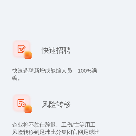
快速招聘
快速选聘新增或缺编人员，100%满
编。
风险转移
企业将不胜任辞退、工伤/亡等用工
风险转移到足球比分集团官网足球比