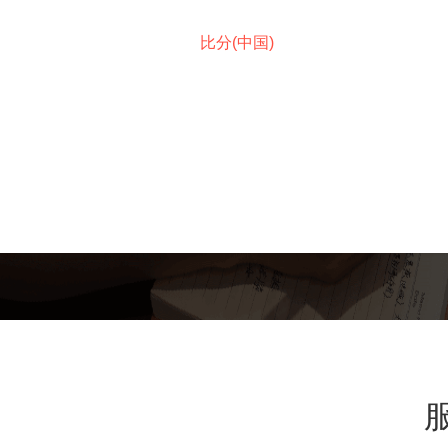
包提供定制化的整体人力资源解决方案，根据企业
比分(中国)
成本、提高效率，增加企业灵活性和敏捷性，实现