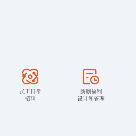
员工日常
薪酬福利
招聘
设计和管理