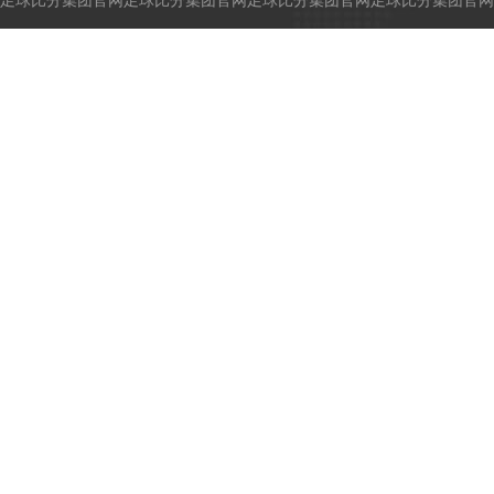
足球比分集团官网足球比分集团官网足球比分集团官网足球比分集团官网首页