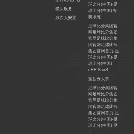
球比分(中国)-足
猎头服务
球比分(中国) 招
聘系统
残疾人安置
足球比分集团官
网足球比分集团
官网足球比分集
团官网足球比分
集团官网首页-足
球比分(中国)-足
球比分(中国)
eHR SaaS
蓝薪云人事
足球比分集团官
网足球比分集团
官网足球比分集
团官网足球比分
集团官网首页-足
球比分(中国)-足
球比分(中国) 灵
工