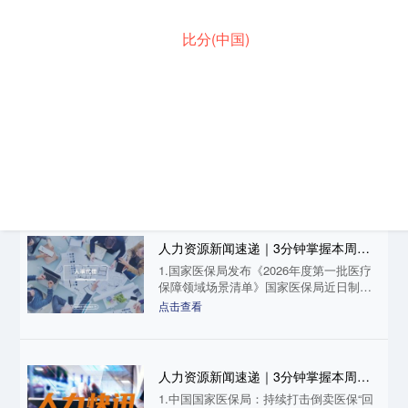
内人力快讯
1.人社部今年已颁布51个国家职业标准实
现动态优化近日，人力资源社会保障部举
比分(中国)
行例行新闻发布会。人力资源社会保障部
点击查看
职业能力建设司副司长翟涛在会上介绍，
今年以来，已颁布了51个国家职业标准。
其中，人社部单独颁布的23个，与工业和
信息化部、生态环
人力资源新闻速递｜3分钟掌握本周国
内人力快讯
1.国务院印发《关于推进服务业扩能提质
的意见》国务院近日印发《关于推进服务
业扩能提质的意见》。这份关乎国民经济
点击查看
发展、牵连千家万户生活的重磅文件，明
确划定了未来发展的清晰目标——到2030
年，服务业总规模迈上100万亿元台阶。数
据显示，202
人力资源新闻速递｜3分钟掌握本周国
内人力快讯
1.国家医保局发布《2026年度第一批医疗
保障领域场景清单》国家医保局近日制定
发布了《2026年度第一批医疗保障领域场
点击查看
景清单》。此次发布的清单紧紧围绕群众
需求和医保改革需要，涵盖深化医保数据
应用、提升医保服务水平、发挥长护制度
效能三方面13
人力资源新闻速递｜3分钟掌握本周国
内人力快讯
1.中国国家医保局：持续打击倒卖医保“回