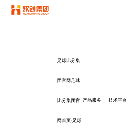
足球比分集团官网足球比分集团官网首页-
足球比分(中国)
足球比分集
聚焦行业：劳务派遣在服务业与制
团官网足球
时间：2026-04-28
产品服务
技术平台
比分集团官
浏览： 379
网首页-足球
劳务派遣
的应用早已超越传统的辅助岗位，在不同