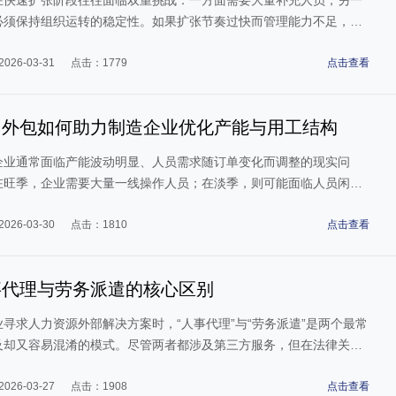
在快速扩张阶段往往面临双重挑战：一方面需要大量补充人员，另一
必须保持组织运转的稳定性。如果扩张节奏过快而管理能力不足，容
现流程混乱、员工体验下降等问题。人力外包在这一阶段所发挥的作
远不止于人员补充，更在于为组织稳定提供支撑。
026-03-31
点击：1779
点击查看
力外包如何助力制造企业优化产能与用工结构
企业通常面临产能波动明显、人员需求随订单变化而调整的现实问
在旺季，企业需要大量一线操作人员；在淡季，则可能面临人员闲置
。如果完全依赖固定编制模式，不仅成本高昂，还会增加管理负担。
种背景下，人力外包逐渐成为制造企业优化用工结构
026-03-30
点击：1810
点击查看
事代理与劳务派遣的核心区别
业寻求人力资源外部解决方案时，“人事代理”与“劳务派遣”是两个最常
及却又容易混淆的模式。尽管两者都涉及第三方服务，但在法律关
管理模式和适用场景上存在根本性差异。清晰理解二者的区别，对于
选择最适合自身需求的合规用工方式至关重要
026-03-27
点击：1908
点击查看