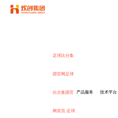
足球比分集团官网足球比分集团官网首
足球比分集
新闻动态
团官网足球
News Dynamic
产品服务
技术平台
比分集团官
全新人力资源咨询，权威政府政策，丰富
网首页-足球