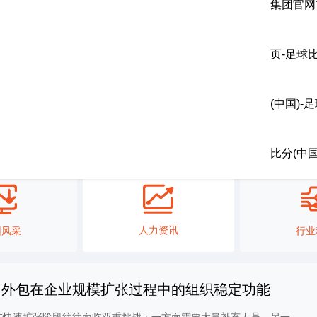
集团官网
页-足球
(中国)-
比分(中国
人力资讯
团风采
行业
力外包在企业规模扩张过程中的组织稳定功能