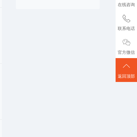
在线咨询
联系电话
官方微信
返回顶部