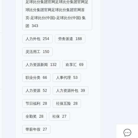
足球比分集团官网足球比分集团官网足
球比分集团官网足球比分集团官网首
页-足球比分(中国)-足球比分(中国) 集
团
343
人力外包
254
劳务派遣
188
灵活用工
150
人力资源新闻
132
欢享汇
69
职业分类
66
人事代理
53
人力资源
52
人力资源外包
39
节日福利
28
社保五险
28
全勤奖
28
社保
27
带薪年假
27