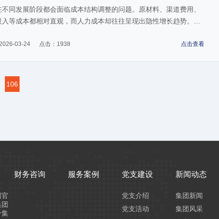
分(中国)-足球比分(中国) 服务，3天内补充500名仓储分拣员，
在不同发展阶段都会面临成本结构调整的问题。原材料、渠道费用、
投入等成本都相对直观，而人力成本却往往呈现出隐性增长趋势。随
业规模扩大，人员数量增加，薪酬、社保、公积金、培训支出以及管
本不断叠加，使整体运营压力持续上升。如何在保
026-03-24
点击：1938
点击查看
106
财务咨询
服务案例
党支建设
新闻动态
团官
党支介绍
集团新闻
集团
党支活动
集团风采
分集