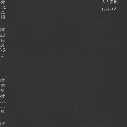
比分
人力资讯
-足
行业动态
-足
 招
团官
集团
分集
比分
-足
-足
团官
集团
分集
比分
-足
-足
 灵
团官