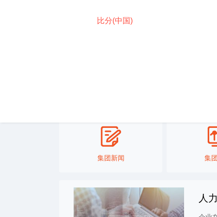
比分(中国)
集团新闻
集
人