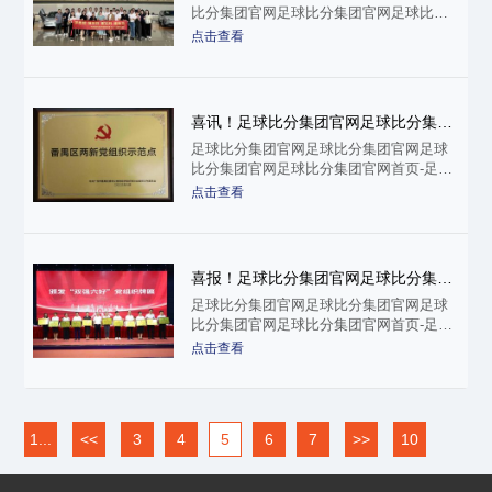
比分集团官网足球比分集团官网足球比分
团官网足球比分集团官网首页-足球比分
集团官网首页-足球比分(中国)-足球比分(中
点击查看
(中国)-足球比分(中国) 集团党支部开展
国) 集团党支部与洛浦街新联会、洛浦街商
联建共建活
会以及两新企业党支部赴广汽埃安新能源
汽车股份有限公司开展“学思想、强党性、
重实践、建新功”联建共建主题党日活动。
喜讯！足球比分集团官网足球比分集团
官网足球比分集团官网足球比分集团官
足球比分集团官网足球比分集团官网足球
比分集团官网足球比分集团官网首页-足球
网首页-足球比分(中国)-足球比分(中国)
比分(中国)-足球比分(中国) 集团党支部被
点击查看
集团党支部荣获“番禺区两新党组织示范
中共广州市番禺区委非公有制经济组织和
点”
社会组织工作委员会授予“番禺区两新党组
织示范点”荣誉称号。
喜报！足球比分集团官网足球比分集团
官网足球比分集团官网足球比分集团官
足球比分集团官网足球比分集团官网足球
比分集团官网足球比分集团官网首页-足球
网首页-足球比分(中国)-足球比分(中国)
比分(中国)-足球比分(中国) 集团党支部获
点击查看
集团党支部荣获广州市非公有制经济组
评广州市非公有制经济组织“双强六好”党组
织“双强六好”党
织称号。
1...
<<
3
4
5
6
7
>>
10