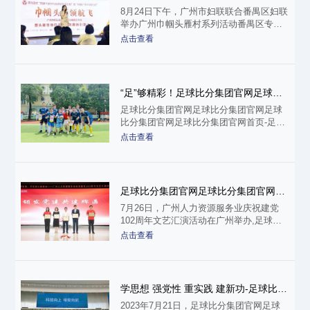
球比分集团官网足球比分集团官网首页-
8月24日下午，广州市妇联联合番禺区妇联
举办广州巾帼头雁村系列活动番禺区专场
足球比分(中国)-足球比分(中国) 集团党
暨头雁引领打造经济发展新引擎活动。广
点击查看
支部书记陈文舒：村企结对共建 助力乡
州市女促进会常务副会长、红棉汇常务副
村振兴
会长、足球比分集团官网足球比分集团官
网足球比分集团官网足球比分集团官网首
页-足球比分(中国)-足球比分(中国) 集团党
“足”够精彩！足球比分集团官网足球比
支部书记兼集团总裁陈文舒受邀出席。
分集团官网足球比分集团官网足球比分
足球比分集团官网足球比分集团官网足球
比分集团官网足球比分集团官网首页-足球
集团官网首页-足球比分(中国)-足球比
比分(中国)-足球比分(中国) 集团主动迎
点击查看
分(中国) 集团“足”梦大龙街首届五人制
战，积极参加2023年大龙街首届男子五人
男子公益足球赛
足球赛，展现了不一样的风采。
足球比分集团官网足球比分集团官网足
球比分集团官网足球比分集团官网首页-
7月26日，广州人力资源服务业庆祝建党
102周年文艺汇演活动在广州举办,足球比
足球比分(中国)-足球比分(中国) 集团党
分集团官网足球比分集团官网足球比分集
点击查看
支部参与广州人力资源服务业建党102
团官网足球比分集团官网首页-足球比分(中
周年文艺汇演
国)-足球比分(中国) 集团党支部副书记、集
团副总裁赵婷代表足球比分集团官网足球
比分集团官网足球比分集团官网足球比分
学思想 强党性 重实践 建新功-足球比分
集团官网首页-足球比分(中国)-足球比分(中
集团官网足球比分集团官网足球比分集
2023年7月21日，足球比分集团官网足球
国) 集团党支部共建开展并参与本次活动。