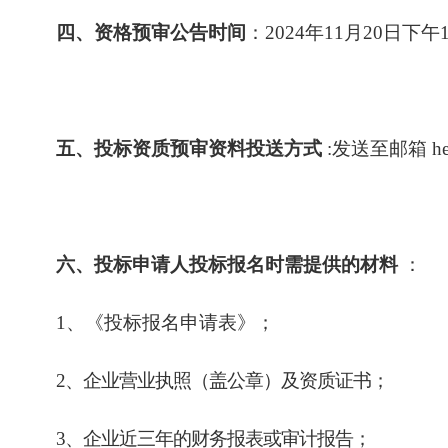
四、
资格预审
公告
时间
：
2024
年
11
月
20
日
下午
五
、
投标资质预审资料投送方式
:
发送至邮箱
h
六
、投标申请人投标报名时需提供的材料
：
1、
《
投标报名申请
表》
；
2、企业营业执照
（
盖公章
）
及资质证书
；
3、企业近三年的财务报表或审计报告；