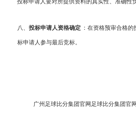
投标申请人要对所提供资料的真实性、准确性
八
、
投标申请人资格确定
：在资格预审合格的
标申请人参与最后竞标。
广州足球比分集团官网足球比分集团官网