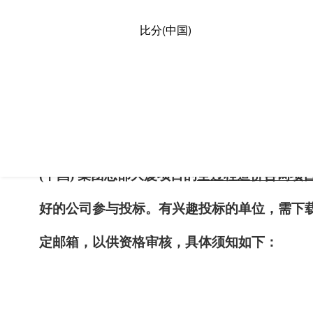
比分(中国)
我司现对足球比分集团官网足球比分集团官
(中国) 集团总部大厦项目的
全过程造价咨询项
好的公司参与投标。有兴趣投标的单位，需下
定邮箱，以供资格审核，具体须知如下：