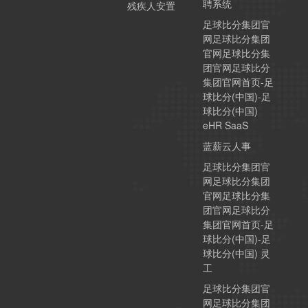
聘系统
残疾人安置
足球比分集团官
网足球比分集团
官网足球比分集
团官网足球比分
集团官网首页-足
球比分(中国)-足
球比分(中国)
eHR SaaS
蓝薪云人事
足球比分集团官
网足球比分集团
官网足球比分集
团官网足球比分
集团官网首页-足
球比分(中国)-足
球比分(中国) 灵
工
足球比分集团官
网足球比分集团