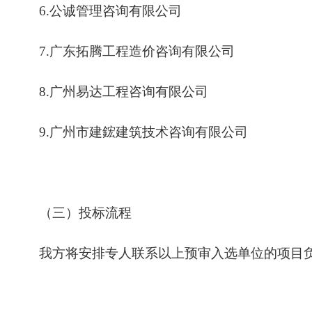
6.公诚管理咨询有限公司
7.广东拓腾工程造价咨询有限公司
8.广州易达工程咨询有限公司
9.广州市建鋐建筑技术咨询有限公司
（三）投标流程
我方将安排专人联系以上预审入选单位的项目