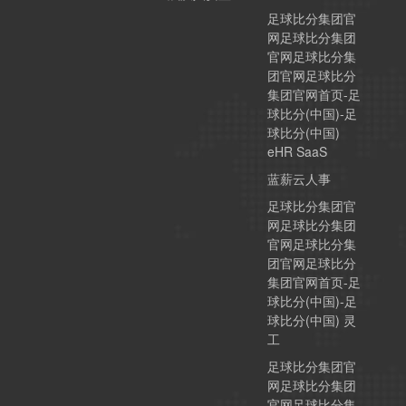
足球比分集团官
网足球比分集团
官网足球比分集
团官网足球比分
集团官网首页-足
球比分(中国)-足
球比分(中国)
eHR SaaS
蓝薪云人事
足球比分集团官
网足球比分集团
官网足球比分集
团官网足球比分
集团官网首页-足
球比分(中国)-足
球比分(中国) 灵
工
足球比分集团官
网足球比分集团
官网足球比分集