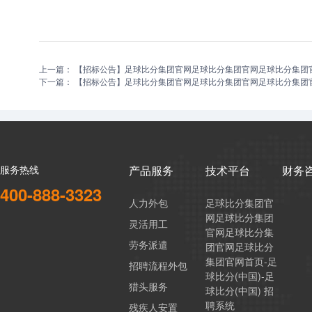
上一篇：
【招标公告】足球比分集团官网足球比分集团官网足球比分集团官网
下一篇：
【招标公告】足球比分集团官网足球比分集团官网足球比分集团官网
服务热线
产品服务
技术平台
财务
400-888-3323
人力外包
足球比分集团官
网足球比分集团
灵活用工
官网足球比分集
劳务派遣
团官网足球比分
集团官网首页-足
招聘流程外包
球比分(中国)-足
猎头服务
球比分(中国) 招
聘系统
残疾人安置