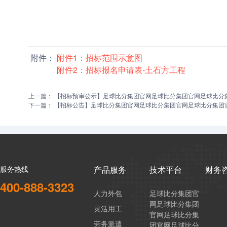
附件：
附件1：招标范围示意图
附件2：招标报名申请表-土石方工程
上一篇：
【招标预审公示】足球比分集团官网足球比分集团官网足球比分集团
下一篇：
【招标公告】足球比分集团官网足球比分集团官网足球比分集团官网
服务热线
产品服务
技术平台
财务
400-888-3323
人力外包
足球比分集团官
网足球比分集团
灵活用工
官网足球比分集
劳务派遣
团官网足球比分