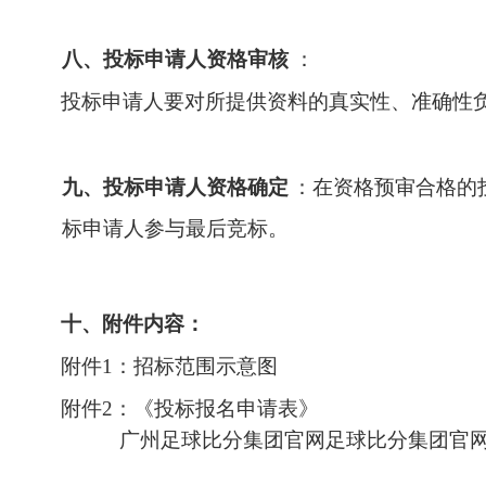
八
、投标申请人资格审核
：
投标申请人要对所提供资料的真实性、准确性
九
、投标申
请人资格确定
：在资格预审合格的
标申请人参与最后竞标。
十、附件内容：
附件
1：招标范围示意图
附件
2：《
投标报名申请
表》
广州足球比分集团官网足球比分集团官网