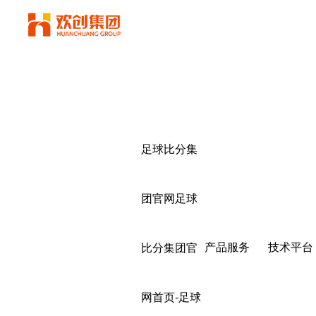
足球比分集团官网足球比分集团官网首页-
足球比分(中国)
足球比分集
【招标公告】足球比分集团官网足
团官网足球
首页-足球比分(中国)-足球比分(
产品服务
技术平台
比分集团官
时间：2024-12-04
浏览： 7387
网首页-足球