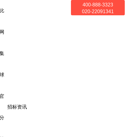
400-888-3323
比
020-22091341
网
集
球
官
招标资讯
分