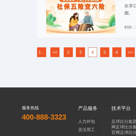
欢享
圈。
时间：2
1...
<<
2
3
4
5
6
>>
服务热线
产品服务
技术平台
400-888-3323
人力外包
足球比分集
网足球比分
灵活用工
官网足球比