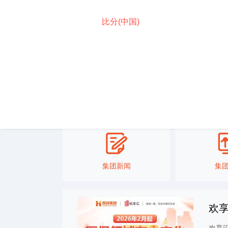
比分(中国)
集团新闻
集
欢享