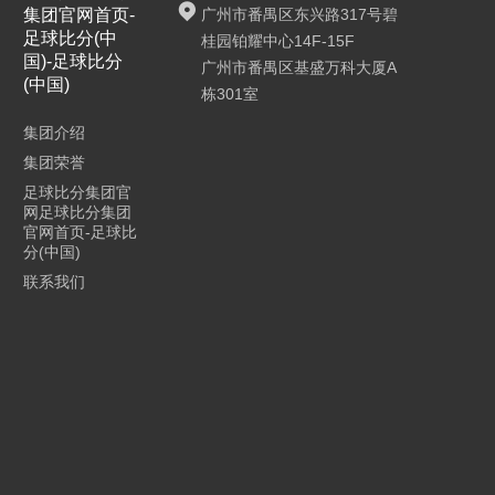
集团官网首页-
广州市番禺区东兴路317号碧
足球比分(中
桂园铂耀中心14F-15F
国)-足球比分
广州市番禺区基盛万科大厦A
(中国)
栋301室
集团介绍
集团荣誉
足球比分集团官
网足球比分集团
官网首页-足球比
分(中国)
联系我们