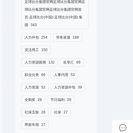
足球比分集团官网足球比分集团官网足
球比分集团官网足球比分集团官网首
页-足球比分(中国)-足球比分(中国) 集
团
343
人力外包
254
劳务派遣
188
灵活用工
150
人力资源新闻
132
欢享汇
69
职业分类
66
人事代理
53
人力资源
52
人力资源外包
39
全勤奖
28
节日福利
28
社保五险
28
社保
27
带薪年假
27