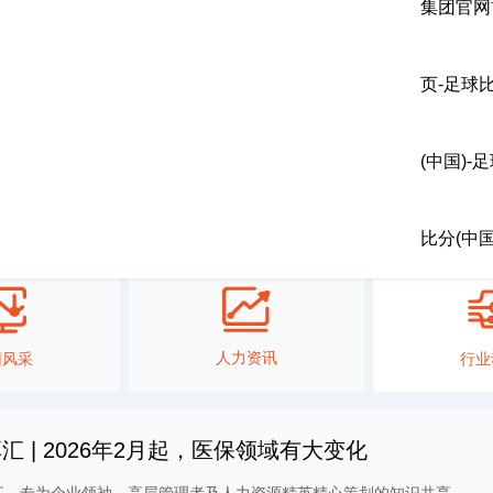
集团官网
页-足球
(中国)-
比分(中国
人力资讯
团风采
行业
汇 | 2026年2月起，医保领域有大变化