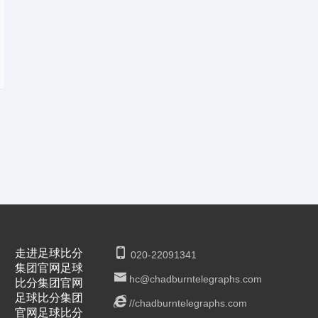
走进足球比分
020-22091341
集团官网足球
hc@chadburntelegraphs.com
比分集团官网
足球比分集团
//chadburntelegraphs.com
官网足球比分