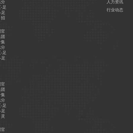
比分
人力资讯
-足
行业动态
-足
 招
团官
集团
分集
比分
-足
-足
团官
集团
分集
比分
-足
-足
 灵
团官