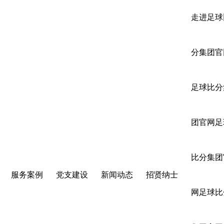
页-足球比分(中国)
走进足球
分集团官
足球比分
团官网足
比分集团
服务案例
党支建设
新闻动态
招贤纳士
网足球比
智慧用工方案